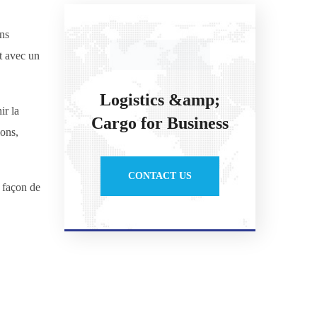
ins
it avec un
Logistics &amp;
ir la
Cargo for Business
ions,
CONTACT US
 façon de