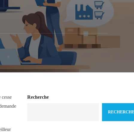
e cesse
Recherche
a demande
RECHERCH
illeur