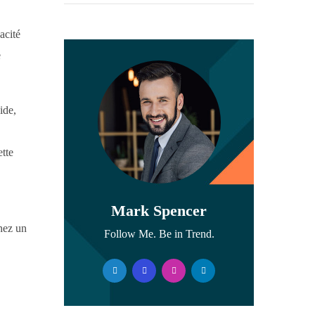
acité
e
ide,
tte
Mark Spencer
chez un
Follow Me. Be in Trend.