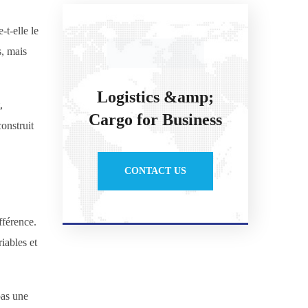
t-elle le
s, mais
Logistics &amp;
,
Cargo for Business
construit
CONTACT US
fférence.
iables et
pas une