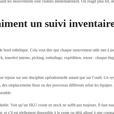
nd les mouvements sont visibles immédiatement. On réagit plus tôt, d
iment un suivi inventair
 de bord esthétique. Cela veut dire que chaque mouvement utile met à jou
 transfert interne, picking, emballage, expédition, retour : chaque éta
ur repose sur une discipline opérationnelle autant que sur l’outil. Un s
 des emplacements flous ou des processus différents selon les équipes.
nsemble.
loitable. Voir qu’un SKU existe en stock ne suffit pas toujours. Il faut so
tut, et s’il est réellement disponible à la vente ou déjà alloué à une com