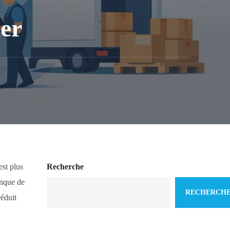
ier
est plus
Recherche
anque de
RECHERCH
réduit