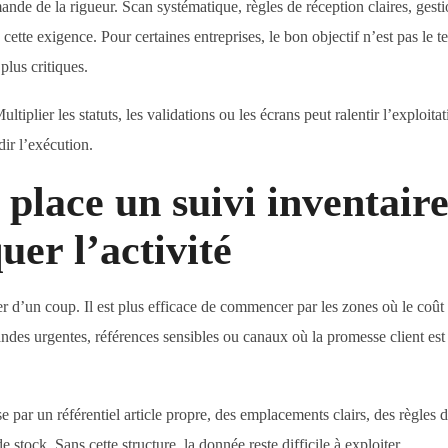
ande de la rigueur. Scan systématique, règles de réception claires, gest
cette exigence. Pour certaines entreprises, le bon objectif n’est pas le t
plus critiques.
ultiplier les statuts, les validations ou les écrans peut ralentir l’exploita
dir l’exécution.
lace un suivi inventaire
uer l’activité
r d’un coup. Il est plus efficace de commencer par les zones où le coût
mandes urgentes, références sensibles ou canaux où la promesse client est 
se par un référentiel article propre, des emplacements clairs, des règles 
stock. Sans cette structure, la donnée reste difficile à exploiter.